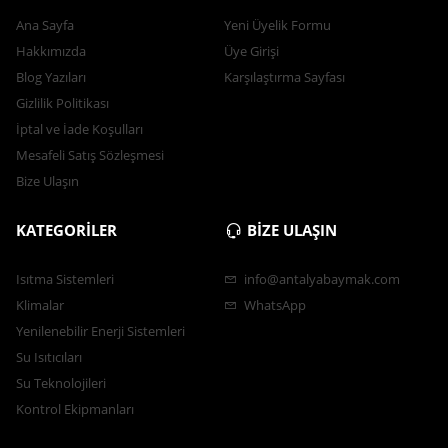
Ana Sayfa
Yeni Üyelik Formu
Hakkımızda
Üye Girişi
Blog Yazıları
Karşılaştırma Sayfası
Gizlilik Politikası
İptal ve İade Koşulları
Mesafeli Satış Sözleşmesi
Bize Ulaşın
KATEGORİLER
BİZE ULAŞIN
Isıtma Sistemleri
info@antalyabaymak.com
Klimalar
WhatsApp
Yenilenebilir Enerji Sistemleri
Su Isıtıcıları
Su Teknolojileri
Kontrol Ekipmanları