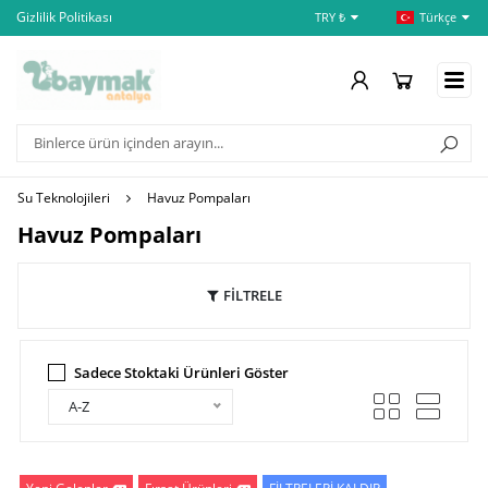
Gizlilik Politikası
İptal ve İade Şartları
Öd
TRY ₺
Türkçe
Su Teknolojileri
Havuz Pompaları
Havuz Pompaları
FİLTRELE
Sadece Stoktaki Ürünleri Göster
A-Z