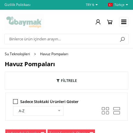
Gizlilik Politikası
İptal ve İade Şartları
Öd
TRY ₺
Türkçe
Su Teknolojileri
Havuz Pompaları
Havuz Pompaları
FİLTRELE
Sadece Stoktaki Ürünleri Göster
A-Z