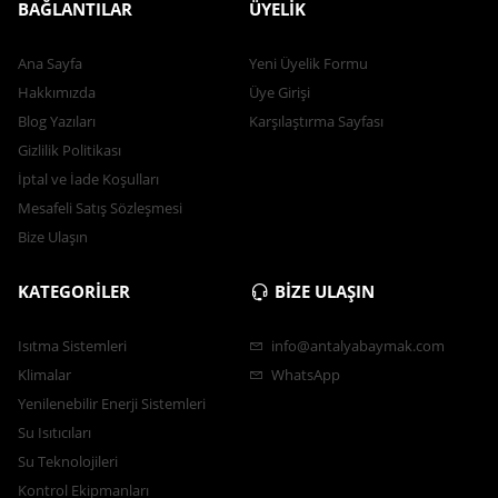
BAĞLANTILAR
ÜYELİK
Ana Sayfa
Yeni Üyelik Formu
Hakkımızda
Üye Girişi
Blog Yazıları
Karşılaştırma Sayfası
Gizlilik Politikası
İptal ve İade Koşulları
Mesafeli Satış Sözleşmesi
Bize Ulaşın
KATEGORİLER
BİZE ULAŞIN
Isıtma Sistemleri
info@antalyabaymak.com
Klimalar
WhatsApp
Yenilenebilir Enerji Sistemleri
Su Isıtıcıları
Su Teknolojileri
Kontrol Ekipmanları