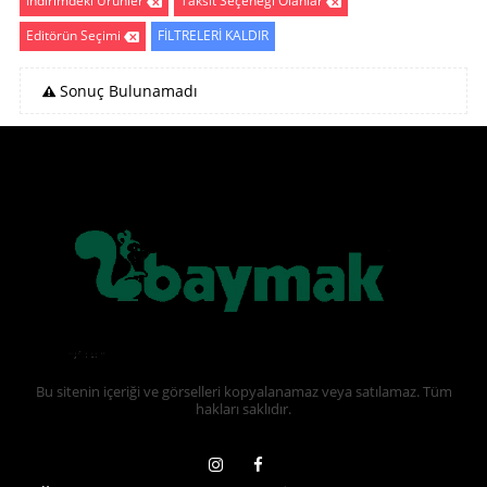
İndirimdeki Ürünler
Taksit Seçeneği Olanlar
Editörün Seçimi
FİLTRELERİ KALDIR
Sonuç Bulunamadı
Bu sitenin içeriği ve görselleri kopyalanamaz veya satılamaz. Tüm
hakları saklıdır.