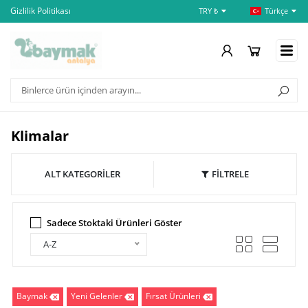
Gizlilik Politikası
İptal ve İade Şartları
Öd
TRY ₺
Türkçe
Klimalar
ALT KATEGORİLER
FİLTRELE
Sadece Stoktaki Ürünleri Göster
A-Z
Baymak
Yeni Gelenler
Fırsat Ürünleri