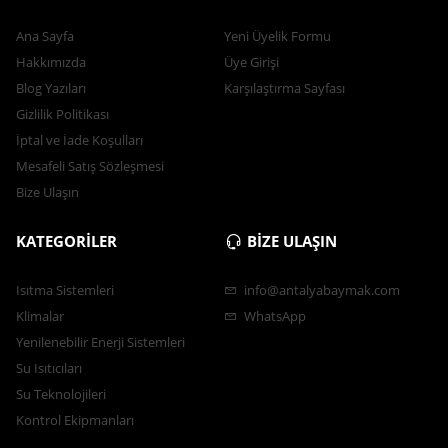
Ana Sayfa
Yeni Üyelik Formu
Hakkımızda
Üye Girişi
Blog Yazıları
Karşılaştırma Sayfası
Gizlilik Politikası
İptal ve İade Koşulları
Mesafeli Satış Sözleşmesi
Bize Ulaşın
KATEGORİLER
BİZE ULAŞIN
Isıtma Sistemleri
info@antalyabaymak.com
Klimalar
WhatsApp
Yenilenebilir Enerji Sistemleri
Su Isıtıcıları
Su Teknolojileri
Kontrol Ekipmanları