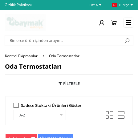
Gizlilik Politikası
İptal ve İade Şartları
Öd
TRY ₺
Türkçe
Kontrol Ekipmanları
Oda Termostatları
Oda Termostatları
FİLTRELE
Sadece Stoktaki Ürünleri Göster
A-Z