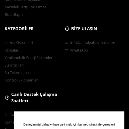
Mesafeli Satış Sözleşmesi
Bize Ulaşın
KATEGORİLER
BİZE ULAŞIN
Isıtma Sistemleri
info@antalyabaymak.com
Klimalar
WhatsApp
Yenilenebilir Enerji Sistemleri
Su Isıtıcıları
Su Teknolojileri
Kontrol Ekipmanları
Canlı Destek Çalışma
Saatleri
Hafta İçi : 9.00 - 18.30
Cumartesi : 11.00 - 16.00
Deneyiminizi daha iyi hale getirmek için bu web sitesinde çerezleri