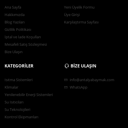
Ana Sayfa
Yeni Üyelik Formu
Hakkımızda
Üye Girişi
Blog Yazıları
Karşılaştırma Sayfası
Gizlilik Politikası
İptal ve İade Koşulları
Mesafeli Satış Sözleşmesi
Bize Ulaşın
KATEGORİLER
BİZE ULAŞIN
Isıtma Sistemleri
info@antalyabaymak.com
Klimalar
WhatsApp
Yenilenebilir Enerji Sistemleri
Su Isıtıcıları
Su Teknolojileri
Kontrol Ekipmanları