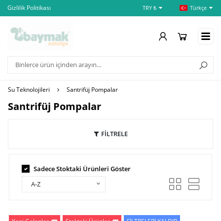
Gizlilik Politikası
İptal ve İade Şartları
Öd
TRY ₺
Türkçe
Su Teknolojileri
Santrifüj Pompalar
Santrifüj Pompalar
FİLTRELE
Sadece Stoktaki Ürünleri Göster
A-Z