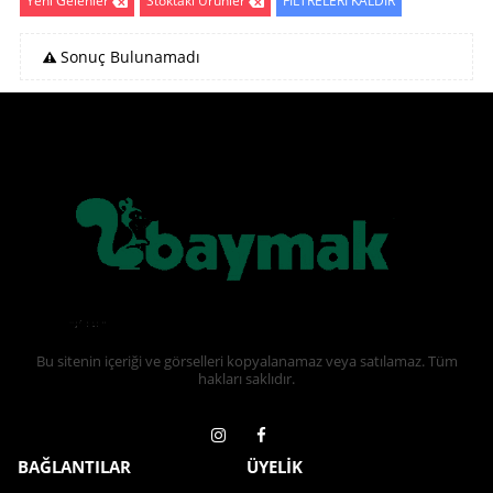
Yeni Gelenler
Stoktaki Ürünler
FİLTRELERİ KALDIR
Sonuç Bulunamadı
Bu sitenin içeriği ve görselleri kopyalanamaz veya satılamaz. Tüm
hakları saklıdır.
BAĞLANTILAR
ÜYELİK