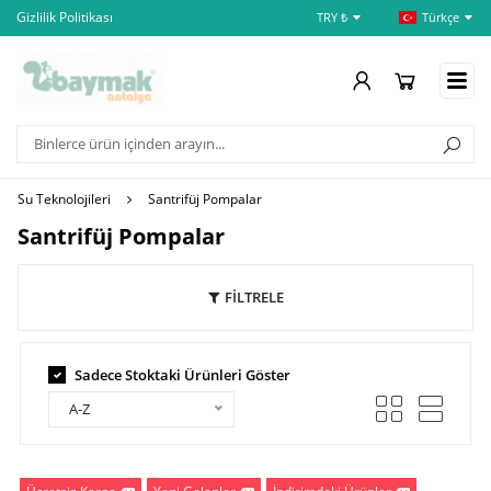
Gizlilik Politikası
İptal ve İade Şartları
Öd
TRY ₺
Türkçe
Su Teknolojileri
Santrifüj Pompalar
Santrifüj Pompalar
FİLTRELE
Sadece Stoktaki Ürünleri Göster
A-Z