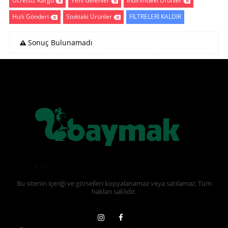
Ücretsiz Kargo
Yeni Gelenler
İndirimdeki Ürünler
Hızlı Gönderi
Stoktaki Ürünler
FİLTRELERİ KALDIR
Sonuç Bulunamadı
Bu sitenin içeriği ve görselleri kopyalanamaz veya satılamaz. Tüm
hakları saklıdır.