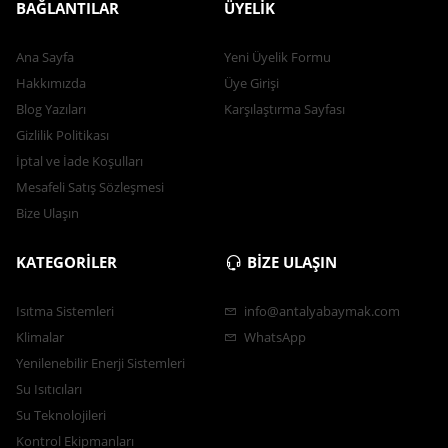
BAĞLANTILAR
ÜYELİK
Ana Sayfa
Yeni Üyelik Formu
Hakkımızda
Üye Girişi
Blog Yazıları
Karşılaştırma Sayfası
Gizlilik Politikası
İptal ve İade Koşulları
Mesafeli Satış Sözleşmesi
Bize Ulaşın
KATEGORİLER
BİZE ULAŞIN
Isıtma Sistemleri
info@antalyabaymak.com
Klimalar
WhatsApp
Yenilenebilir Enerji Sistemleri
Su Isıtıcıları
Su Teknolojileri
Kontrol Ekipmanları