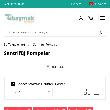
Gizlilik Politikası
İptal ve İade Şartları
Öd
TRY ₺
Türkçe
Su Teknolojileri
Santrifüj Pompalar
Santrifüj Pompalar
FİLTRELE
Sadece Stoktaki Ürünleri Göster
A-Z