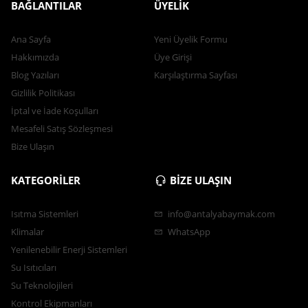
BAĞLANTILAR
ÜYELİK
Ana Sayfa
Yeni Üyelik Formu
Hakkımızda
Üye Girişi
Blog Yazıları
Karşılaştırma Sayfası
Gizlilik Politikası
İptal ve İade Koşulları
Mesafeli Satış Sözleşmesi
Bize Ulaşın
KATEGORİLER
BİZE ULAŞIN
Isıtma Sistemleri
info@antalyabaymak.com
Klimalar
WhatsApp
Yenilenebilir Enerji Sistemleri
Su Isıtıcıları
Su Teknolojileri
Kontrol Ekipmanları