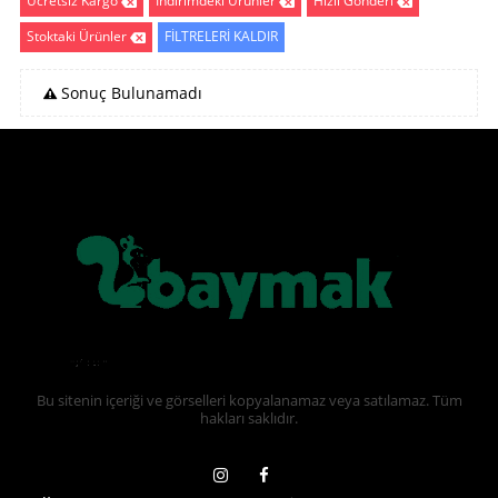
Ücretsiz Kargo
İndirimdeki Ürünler
Hızlı Gönderi
Stoktaki Ürünler
FİLTRELERİ KALDIR
Sonuç Bulunamadı
Bu sitenin içeriği ve görselleri kopyalanamaz veya satılamaz. Tüm
hakları saklıdır.