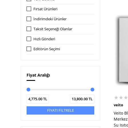
Fırsat Ürünleri
İndirimdeki Ürünler
Taksit Seçeneği Olanlar
Hızlı Gönderi
Editörün Seçimi
Fiyat Aralığı
★★
4,775.00
TL
13,800.00
TL
veito
FİYATI FİLTRELE
Veito B
Merkezi
Su Isıtı