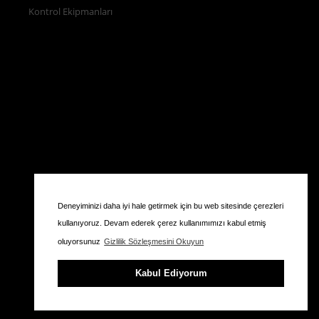
Kontrol Ekipmanları
Deneyiminizi daha iyi hale getirmek için bu web sitesinde çerezleri
kullanıyoruz. Devam ederek çerez kullanımımızı kabul etmiş
oluyorsunuz
Gizlilik Sözleşmesini Okuyun
Kabul Ediyorum