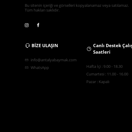
Bu sitenin içeriği ve görselleri kopyalanamaz veya satılamaz.
Tüm hakları saklıdır.
BİZE ULAŞIN
Canlı Destek Çal
Saatleri
info@antalyabaymak.com
Hafta İçi : 9.00 - 18.30
WhatsApp
Cumartesi : 11.00 - 16.00
Pazar : Kapalı