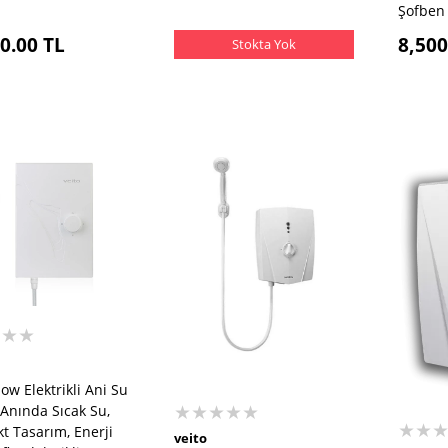
Şofben
0.00
TL
8,500
Stokta Yok
★★★
low Elektrikli Ani Su
★★★★★
– Anında Sıcak Su,
★★
 Tasarım, Enerji
veito