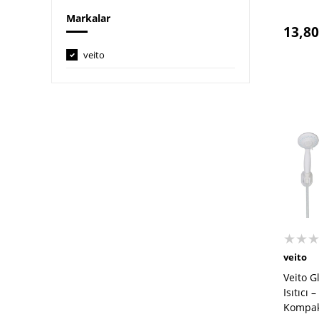
Markalar
13,80
veito
★★
veito
Veito G
Isıtıcı 
Kompakt