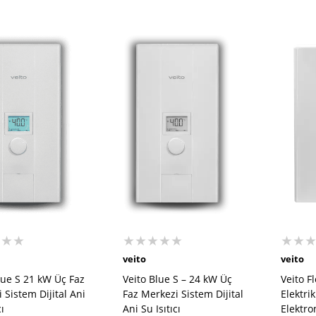
★★★★★
★★
★★★
veito
veito
Veito Blue S – 24 kW Üç
Veito F
lue S 21 kW Üç Faz
Faz Merkezi Sistem Dijital
Elektrik
 Sistem Dijital Ani
Ani Su Isıtıcı
Elektron
cı