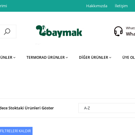
rimi
Hakkımızda
İletişim
Whats
Wha
RÜNLER
TERMORAD ÜRÜNLER
DİĞER ÜRÜNLER
ÜYE OL
dece Stoktaki Ürünleri Göster
A-Z
FİLTRELERİ KALDIR