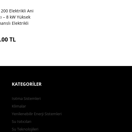
1200 Elektrikli Ani
ıcı – 8 kW Yüksek
anslı Elektrikli
.00
TL
KATEGORİLER
Isıtma Sistemleri
Klimalar
Yenilenebilir Enerji Sistemleri
Su Isıtıcıları
Su Teknolojileri