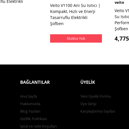
lu Elektrikli
veito
Veito V1100 Ani Su Isıtıcı |
Veito V
Kompakt, Hızlı ve Enerji
Su Isıt
Tasarruflu Elektrikli
Perform
Şofben
Şofben
4,775
Stokta Yok
BAĞLANTILAR
ÜYELİK
Ana Sayfa
Yeni Üyelik Formu
Hakkımızda
Üye Girişi
Blog Yazıları
Karşılaştırma Sayfası
Gizlilik Politikası
İptal ve İade Koşulları