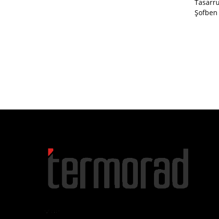
Tasarruf
Şofben