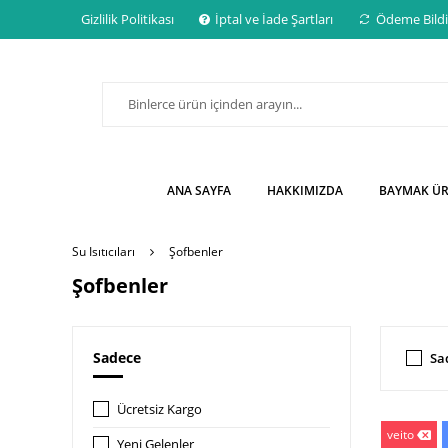
Gizlilik Politikası
İptal ve İade Şartları
Ödeme Bildi
ANA SAYFA
HAKKIMIZDA
BAYMAK Ü
Su Isıtıcıları
Şofbenler
Şofbenler
Sadece
Sa
Ücretsiz Kargo
veito
Yeni Gelenler