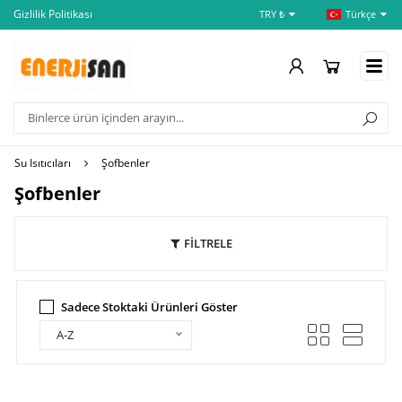
İptal ve İade Şartları
Ödeme Bildirimi
TRY ₺
Türkçe
Su Isıtıcıları
Şofbenler
Şofbenler
FİLTRELE
Sadece Stoktaki Ürünleri Göster
A-Z