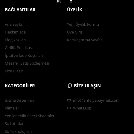
BAĞLANTILAR
ÜYELİK
Ana Sayfa
Yeni Üyelik Formu
Hakkımızda
Üye Girişi
Blog Yazıları
Karşılaştırma Sayfası
Gizlilik Politikası
İptal ve İade Koşulları
Mesafeli Satış Sözleşmesi
Bize Ulaşın
KATEGORİLER
BİZE ULAŞIN
Isıtma Sistemleri
info@antalyabaymak.com
Klimalar
WhatsApp
Yenilenebilir Enerji Sistemleri
Su Isıtıcıları
Su Teknolojileri