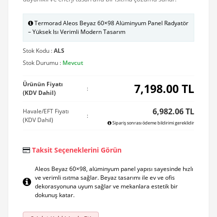
Termorad Aleos Beyaz 60×98 Alüminyum Panel Radyatör
– Yüksek Isı Verimli Modern Tasarım
Stok Kodu :
ALS
Stok Durumu :
Mevcut
Ürünün Fiyatı
7,198.00
TL
:
(KDV Dahil)
6,982.06 TL
Havale/EFT Fiyatı
:
(KDV Dahil)
Sipariş sonrası ödeme bildirimi gereklidir
Taksit Seçeneklerini Görün
Aleos Beyaz 60×98, alüminyum panel yapısı sayesinde hızlı
ve verimli ısıtma sağlar. Beyaz tasarımı ile ev ve ofis
dekorasyonuna uyum sağlar ve mekanlara estetik bir
dokunuş katar.