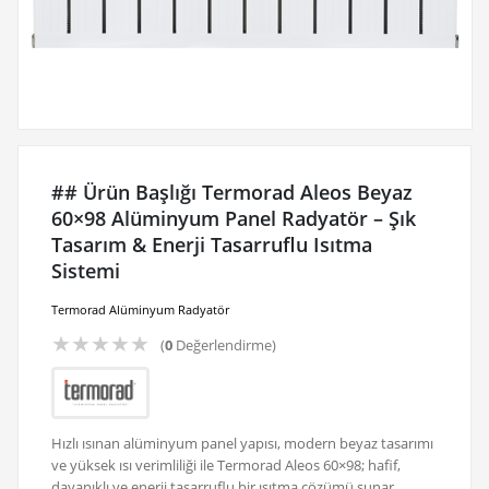
## Ürün Başlığı Termorad Aleos Beyaz
60×98 Alüminyum Panel Radyatör – Şık
Tasarım & Enerji Tasarruflu Isıtma
Sistemi
Termorad Alüminyum Radyatör
★
★
★
★
★
(
0
Değerlendirme)
Hızlı ısınan alüminyum panel yapısı, modern beyaz tasarımı
ve yüksek ısı verimliliği ile Termorad Aleos 60×98; hafif,
dayanıklı ve enerji tasarruflu bir ısıtma çözümü sunar.