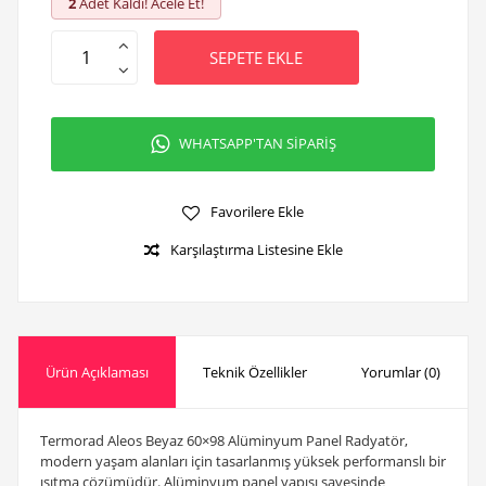
2
Adet Kaldı! Acele Et!
SEPETE EKLE
WHATSAPP'TAN SİPARİŞ
Favorilere Ekle
Karşılaştırma Listesine Ekle
Ürün Açıklaması
Teknik Özellikler
Yorumlar (0)
Termorad Aleos Beyaz 60×98 Alüminyum Panel Radyatör,
modern yaşam alanları için tasarlanmış yüksek performanslı bir
ısıtma çözümüdür. Alüminyum panel yapısı sayesinde