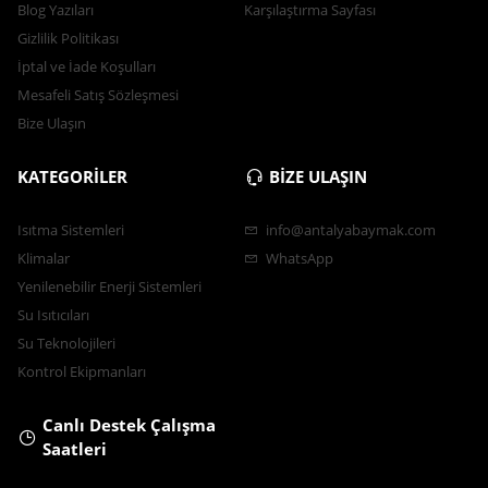
Blog Yazıları
Karşılaştırma Sayfası
Gizlilik Politikası
İptal ve İade Koşulları
Mesafeli Satış Sözleşmesi
Bize Ulaşın
KATEGORİLER
BİZE ULAŞIN
Isıtma Sistemleri
info@antalyabaymak.com
Klimalar
WhatsApp
Yenilenebilir Enerji Sistemleri
Su Isıtıcıları
Su Teknolojileri
Kontrol Ekipmanları
Canlı Destek Çalışma
Saatleri