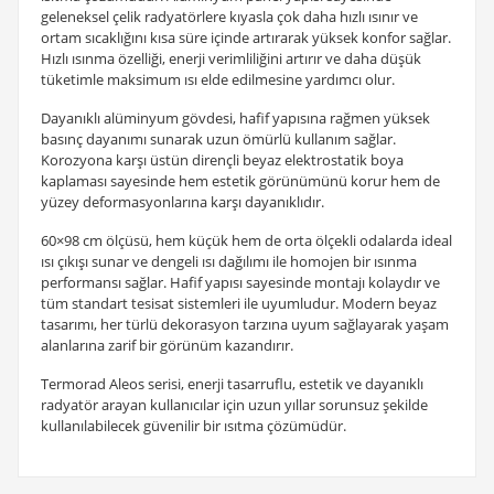
geleneksel çelik radyatörlere kıyasla çok daha hızlı ısınır ve
ortam sıcaklığını kısa süre içinde artırarak yüksek konfor sağlar.
Hızlı ısınma özelliği, enerji verimliliğini artırır ve daha düşük
tüketimle maksimum ısı elde edilmesine yardımcı olur.
Dayanıklı alüminyum gövdesi, hafif yapısına rağmen yüksek
basınç dayanımı sunarak uzun ömürlü kullanım sağlar.
Korozyona karşı üstün dirençli beyaz elektrostatik boya
kaplaması sayesinde hem estetik görünümünü korur hem de
yüzey deformasyonlarına karşı dayanıklıdır.
60×98 cm ölçüsü, hem küçük hem de orta ölçekli odalarda ideal
ısı çıkışı sunar ve dengeli ısı dağılımı ile homojen bir ısınma
performansı sağlar. Hafif yapısı sayesinde montajı kolaydır ve
tüm standart tesisat sistemleri ile uyumludur. Modern beyaz
tasarımı, her türlü dekorasyon tarzına uyum sağlayarak yaşam
alanlarına zarif bir görünüm kazandırır.
Termorad Aleos serisi, enerji tasarruflu, estetik ve dayanıklı
radyatör arayan kullanıcılar için uzun yıllar sorunsuz şekilde
kullanılabilecek güvenilir bir ısıtma çözümüdür.