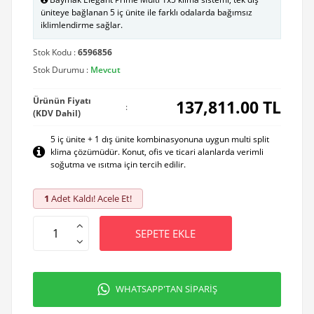
üniteye bağlanan 5 iç ünite ile farklı odalarda bağımsız
iklimlendirme sağlar.
Stok Kodu :
6596856
Stok Durumu :
Mevcut
Ürünün Fiyatı
137,811.00
TL
:
(KDV Dahil)
5 iç ünite + 1 dış ünite kombinasyonuna uygun multi split
klima çözümüdür. Konut, ofis ve ticari alanlarda verimli
soğutma ve ısıtma için tercih edilir.
1
Adet Kaldı! Acele Et!
SEPETE EKLE
WHATSAPP'TAN SİPARİŞ