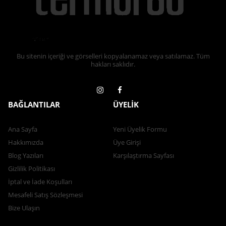
Bu sitenin içeriği ve görselleri kopyalanamaz veya satılamaz. Tüm
hakları saklıdır.
BAĞLANTILAR
ÜYELİK
Ana Sayfa
Yeni Üyelik Formu
Hakkımızda
Üye Girişi
Blog Yazıları
Karşılaştırma Sayfası
Gizlilik Politikası
İptal ve İade Koşulları
Mesafeli Satış Sözleşmesi
Bize Ulaşın