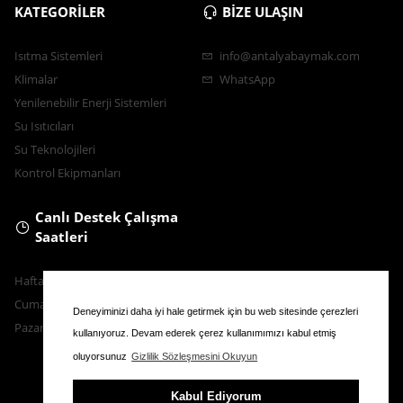
KATEGORİLER
BİZE ULAŞIN
Isıtma Sistemleri
info@antalyabaymak.com
Klimalar
WhatsApp
Yenilenebilir Enerji Sistemleri
Su Isıtıcıları
Su Teknolojileri
Kontrol Ekipmanları
Canlı Destek Çalışma
Saatleri
Hafta İçi : 9.00 - 18.30
Cumartesi : 11.00 - 16.00
Deneyiminizi daha iyi hale getirmek için bu web sitesinde çerezleri
Pazar : Kapalı
kullanıyoruz. Devam ederek çerez kullanımımızı kabul etmiş
oluyorsunuz
Gizlilik Sözleşmesini Okuyun
Kabul Ediyorum