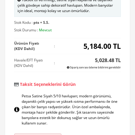
çelik gövdeye sahip dekoratif havlupan. Modern banyolar
için ideal, montajı kolay ve uzun ömürlüdür.
Stok Kodu :
pts + S.S.
Stok Durumu :
Mevcut
Ürünün Fiyatı
5,184.00
TL
:
(KDV Dahil)
5,028.48 TL
Havale/EFT Fiyatı
:
(KDV Dahil)
Sipariş sonrası ödeme bildirimi gereklidir
Taksit Seçeneklerini Görün
Petsa Satine Siyah 5/10 havlupan; modern görünümü,
dayanıklı çelik yapısı ve yüksek ısıtma performansı ile öne
çıkan bir banyo radyatörüdür. Ürün özel ambalajında,
montaja hazır şekilde gönderilir. Şık tasarımı sayesinde
banyolara estetik bir dokunuş sağlar ve uzun ömürlü
kullanım sunar.