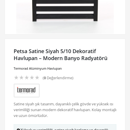
Petsa Satine Siyah 5/10 Dekoratif
Havlupan – Modern Banyo Radyatörü
Termorad Alüminyum Havlupan
★
★
★
★
★
(
0
Değerlendirme)
Satine siyah şık tasarım, dayanıklı çelik gövde ve yüksek ısı
verimliliği sunan modern dekoratif havlupan. Kolay montajlı
ve uzun ömürlüdür.
Yüksek ısı verimliliği, satine siyah kaplama ve dayanıklı