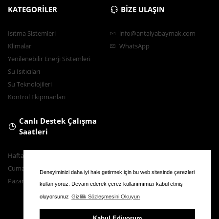
KATEGORİLER
BİZE ULAŞIN
Isıtma Sistemleri
info@antalyabaymak.com
Klimalar
WhatsApp
Yenilenebilir Enerji Sistemleri
Su Isıtıcıları
Su Teknolojileri
Kontrol Ekipmanları
Canlı Destek Çalışma
Saatleri
Hafta İçi : 9.00 - 18.30
Cumartesi : 11.00 - 16.00
Deneyiminizi daha iyi hale getirmek için bu web sitesinde çerezleri
Pazar : Kapalı
kullanıyoruz. Devam ederek çerez kullanımımızı kabul etmiş
oluyorsunuz
Gizlilik Sözleşmesini Okuyun
Kabul Ediyorum